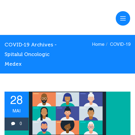
COVID-19 Archives -
Home
COVID-19
Spitalul Oncologic
Medex
28
MAI
0