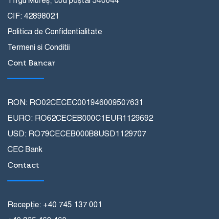
Tîrgu Mureș, cod poștal 540044
CIF: 42898021
Politica de Confidentialitate
Termeni si Conditii
Cont Bancar
RON: RO02CECEC001946009507631
EURO: RO62CECEB000C1EUR1129692
USD: RO79CECEB000B8USD1129707
CEC Bank
Contact
Recepție: +40 745 137 001