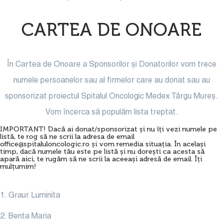
CARTEA DE ONOARE
În Cartea de Onoare a Sponsorilor și Donatorilor vom trece
numele persoanelor sau al firmelor care au donat sau au
sponsorizat proiectul Spitalul Oncologic Medex Târgu Mureș.
Vom încerca să populăm lista treptat.
IMPORTANT! Dacă ai donat/sponsorizat și nu îți vezi numele pe
listă, te rog să ne scrii la adresa de email
office@spitaluloncologic.ro și vom remedia situația. În același
timp, dacă numele tău este pe listă și nu dorești ca acesta să
apară aici, te rugăm să ne scrii la aceeași adresă de email. Îți
mulțumim!
1. Graur Luminita
2. Benta Maria