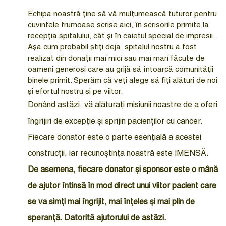
Echipa noastră ține să vă mulțumească tuturor pentru
cuvintele frumoase scrise aici, în scrisorile primite la
recepția spitalului, cât și în caietul special de impresii.
Așa cum probabil știți deja, spitalul nostru a fost
realizat din donații mai mici sau mai mari făcute de
oameni generoși care au grijă să întoarcă comunității
binele primit. Sperăm că veți alege să fiți alături de noi
și efortul nostru și pe viitor.
Donând astăzi, vă alăturați misiunii noastre de a oferi
îngrijiri de excepție și sprijin pacienților cu cancer.
Fiecare donator este o parte esențială a acestei
construcții, iar recunoștința noastră este IMENSĂ.
De asemena, fiecare donator și sponsor este o mână
de ajutor întinsă în mod direct unui viitor pacient care
se va simți mai îngrijit, mai înțeles și mai plin de
speranță. Datorită ajutorului de astăzi.