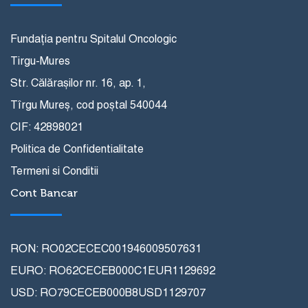
Fundația pentru Spitalul Oncologic
Tirgu-Mures
Str. Călărașilor nr. 16, ap. 1,
Tîrgu Mureș, cod poștal 540044
CIF: 42898021
Politica de Confidentialitate
Termeni si Conditii
Cont Bancar
RON: RO02CECEC001946009507631
EURO: RO62CECEB000C1EUR1129692
USD: RO79CECEB000B8USD1129707