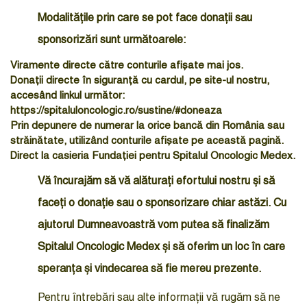
Modalitățile prin care se pot face donații sau
sponsorizări sunt următoarele:
Viramente directe către
conturile
afișate mai jos.
Donații directe în siguranță cu cardul
, pe site-ul nostru,
accesând linkul următor:
https://spitaluloncologic.ro/sustine/#doneaza
Prin depunere de numerar la orice bancă din România sau
străinătate, utilizând
conturile
afișate pe această pagină.
Direct la casieria Fundației pentru Spitalul Oncologic Medex.
Vă încurajăm să vă alăturați efortului nostru și să
faceți o donație sau o sponsorizare chiar astăzi. Cu
ajutorul Dumneavoastră vom putea să finalizăm
Spitalul Oncologic Medex și să oferim un loc în care
speranța și vindecarea să fie mereu prezente.
Pentru întrebări sau alte informații vă rugăm să ne