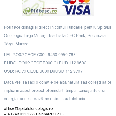
Poți face donații și direct în contul Fundației pentru Spitalul
Oncologic Tîrgu Mureș, deschis la CEC Bank, Sucursala
Târgu Mureș:
LEI: RO02 CECE C001 9460 0950 7631
EURO: RO62 CECE B000 C1EUR 112 9692
USD: RO79 CECE B000 B8USD 112 9707
Dacă vrei să faci o donație de altă natură sau dorești să te
implici în acest proiect oferindu-ți timpul, cunoștințele și
energia, contactează-ne online sau telefonic:
office@spitaluloncologic.ro
+ 40 748 011 122 (Reinhard Suciu)