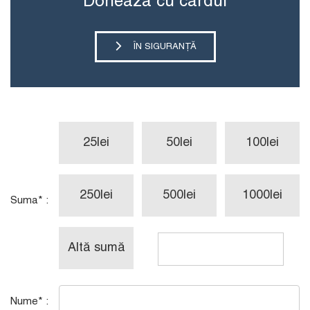
Donează cu cardul
ÎN SIGURANȚĂ
25
lei
50
lei
100
lei
250
lei
500
lei
1000
lei
Suma* :
Altă
sumă
Nume* :