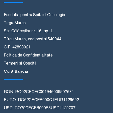
Fundația pentru Spitalul Oncologic
Tirgu-Mures
Str. Călărașilor nr. 16, ap. 1,
Tîrgu Mureș, cod poștal 540044
CIF: 42898021
Politica de Confidentialitate
Termeni si Conditii
Cont Bancar
RON: RO02CECEC001946009507631
EURO: RO62CECEB000C1EUR1129692
USD: RO79CECEB000B8USD1129707