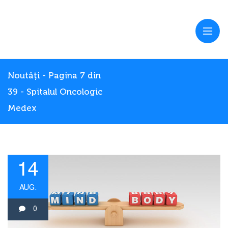
Noutăți - Pagina 7 din
39 - Spitalul Oncologic
Medex
14
AUG.
0