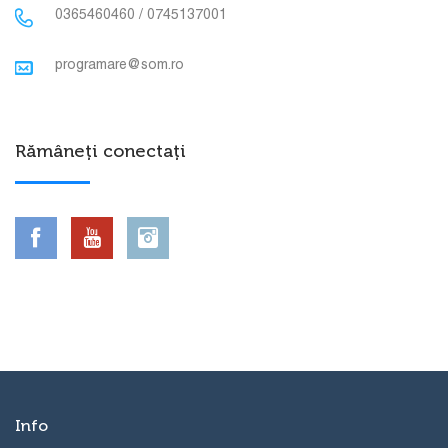
0365460460 / 0745137001
programare@som.ro
Rămâneți conectați
Info