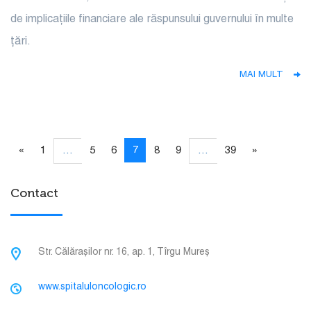
de implicațiile financiare ale răspunsului guvernului în multe
țări.
MAI MULT
7
«
1
…
5
6
8
9
…
39
»
Contact
Str. Călărașilor nr. 16, ap. 1, Tîrgu Mureș
www.spitaluloncologic.ro