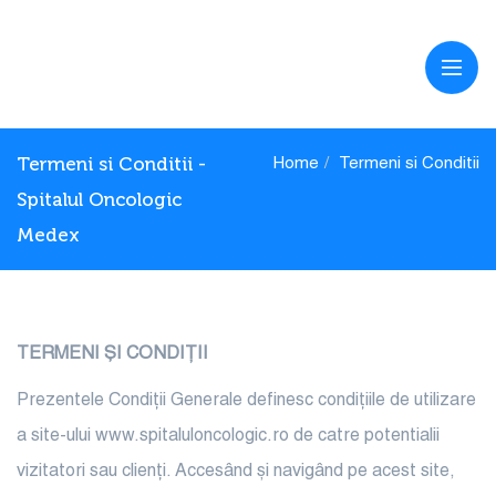
Termeni si Conditii -
Home
Termeni si Conditii
Spitalul Oncologic
Medex
TERMENI ȘI CONDIȚII
Prezentele Condiții Generale definesc condițiile de utilizare
a site-ului www.spitaluloncologic.ro de catre potentialii
vizitatori sau clienți. Accesând și navigând pe acest site,