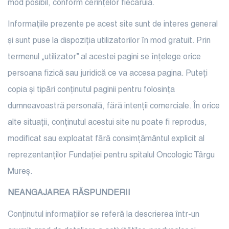
mod posibil, conform cerințelor fiecăruia.
Informațiile prezente pe acest site sunt de interes general
și sunt puse la dispoziția utilizatorilor în mod gratuit. Prin
termenul „utilizator” al acestei pagini se înțelege orice
persoana fizică sau juridică ce va accesa pagina. Puteți
copia și tipări conținutul paginii pentru folosința
dumneavoastră personală, fără intenții comerciale. În orice
alte situații, conținutul acestui site nu poate fi reprodus,
modificat sau exploatat fără consimțământul explicit al
reprezentanților Fundației pentru spitalul Oncologic Târgu
Mureș.
NEANGAJAREA RĂSPUNDERII
Conținutul informațiilor se referă la descrierea într-un