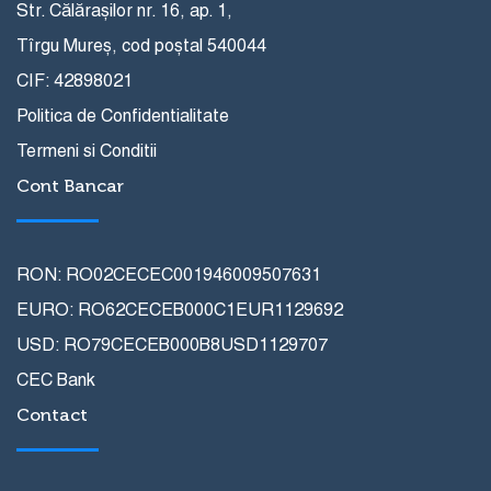
Str. Călărașilor nr. 16, ap. 1,
Tîrgu Mureș, cod poștal 540044
CIF: 42898021
Politica de Confidentialitate
Termeni si Conditii
Cont Bancar
RON: RO02CECEC001946009507631
EURO: RO62CECEB000C1EUR1129692
USD: RO79CECEB000B8USD1129707
CEC Bank
Contact