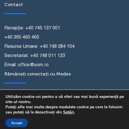
Contact
Recepție: +40 745 137 001
+40 365 460 460
Resurse Umane: +40 748 284 104
Secretariat: +40 748 011 123
Email: office@som.ro
Rămâneți conectați cu Medex
Utilizăm cookie-uri pentru a vă oferi cea mai bună experiență pe
site-ul nostru.
Puteți afla mai multe despre modulele cookie pe care le folosim
sau puteți să le dezactivați din
Setări
.
Copyright © Fundația pentru Spitalul Oncologic
Accept