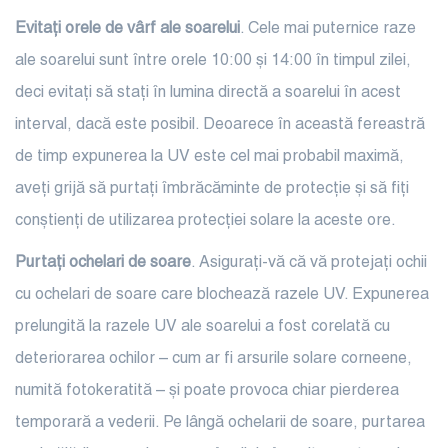
Evitați orele de vârf ale soarelui
. Cele mai puternice raze
ale soarelui sunt între orele 10:00 și 14:00 în timpul zilei,
deci evitați să stați în lumina directă a soarelui în acest
interval, dacă este posibil. Deoarece în această fereastră
de timp expunerea la UV este cel mai probabil maximă,
aveți grijă să purtați îmbrăcăminte de protecție și să fiți
conștienți de utilizarea protecției solare la aceste ore.
Purtați ochelari de soare
. Asigurați-vă că vă protejați ochii
cu ochelari de soare care blochează razele UV. Expunerea
prelungită la razele UV ale soarelui a fost corelată cu
deteriorarea ochilor – cum ar fi arsurile solare corneene,
numită fotokeratită – și poate provoca chiar pierderea
temporară a vederii. Pe lângă ochelarii de soare, purtarea