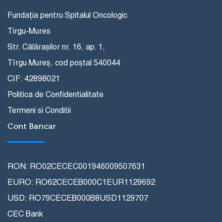
Fundația pentru Spitalul Oncologic
Tirgu-Mures
Str. Călărașilor nr. 16, ap. 1,
Tîrgu Mureș, cod poștal 540044
CIF: 42898021
Politica de Confidentialitate
Termeni si Conditii
Cont Bancar
RON: RO02CECEC001946009507631
EURO: RO62CECEB000C1EUR1129692
USD: RO79CECEB000B8USD1129707
CEC Bank