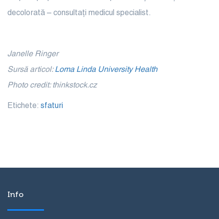
decolorată – consultați medicul specialist.
Janelle Ringer
Sursă articol:
Loma Linda University Health
Photo credit: thinkstock.cz
Etichete:
sfaturi
Info