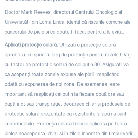
Doctor Mark Reeves, directorul Centrului Oncologic al
Univeristății din Loma Linda, identifică riscurile comune ale
cancerului de piele și ce poate fi făcut pentru a le evita.
Aplicați protecție solară
. Utilizați o protecție solară
aprobată, cu spectru larg de protecție pentru razele UV și
cu factor de protecție solară de cel puțin 30. Asigurați-vă
că acoperiți toate zonele expuse ale pielii, reaplicând
odată cu expunerea de noi zone. De asemenea, este
important să reaplicați cel puțin la fiecare două ore sau
după înot sau transpirație, deoarece chiar și produsele de
protecție solară prezentate ca rezistente la apă nu sunt
impermeabile. Protecția solară trebuie aplicată pe toată
pielea neacoperită, chiar și în zilele înnorate din timpul verii.