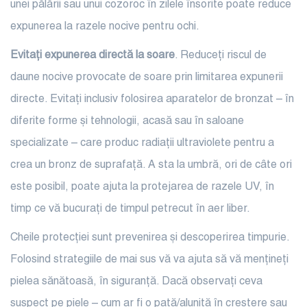
unei pălării sau unui cozoroc în zilele însorite poate reduce
expunerea la razele nocive pentru ochi.
Evitați expunerea directă la soare
. Reduceți riscul de
daune nocive provocate de soare prin limitarea expunerii
directe. Evitați inclusiv folosirea aparatelor de bronzat – în
diferite forme și tehnologii, acasă sau în saloane
specializate – care produc radiații ultraviolete pentru a
crea un bronz de suprafață. A sta la umbră, ori de câte ori
este posibil, poate ajuta la protejarea de razele UV, în
timp ce vă bucurați de timpul petrecut în aer liber.
Cheile protecției sunt prevenirea și descoperirea timpurie.
Folosind strategiile de mai sus vă va ajuta să vă mențineți
pielea sănătoasă, în siguranță. Dacă observați ceva
suspect pe piele – cum ar fi o pată/aluniță în creștere sau