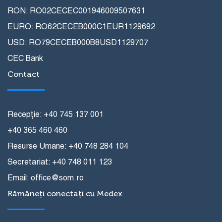
RON: RO02CECEC001946009507631
EURO: RO62CECEB000C1EUR1129692
USD: RO79CECEB000B8USD1129707
CEC Bank
Contact
Recepție: +40 745 137 001
+40 365 460 460
Resurse Umane: +40 748 284 104
Secretariat: +40 748 011 123
Email: office@som.ro
Rămâneți conectați cu Medex