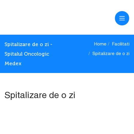
Spitalizare de o zi -
Home
Facilitati
Spitalul Oncologic
Spitalizare de o zi
Medex
Spitalizare de o zi
10
OCT.