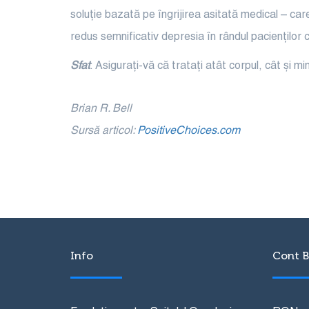
soluție bazată pe îngrijirea asitată medical – car
redus semnificativ depresia în rândul pacienților 
Sfat
: Asigurați-vă că tratați atât corpul, cât și
Brian R. Bell
Sursă articol:
PositiveChoices.com
Info
Cont B