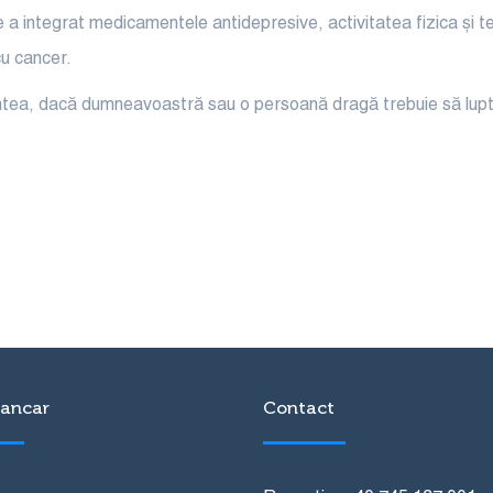
e a integrat medicamentele antidepresive, activitatea fizica și t
cu cancer.
 mintea, dacă dumneavoastră sau o persoană dragă trebuie să lupt
ancar
Contact