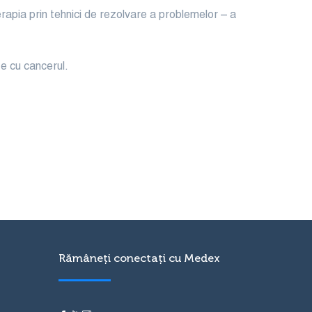
erapia prin tehnici de rezolvare a problemelor – a
e cu cancerul.
Rămâneți conectați cu Medex