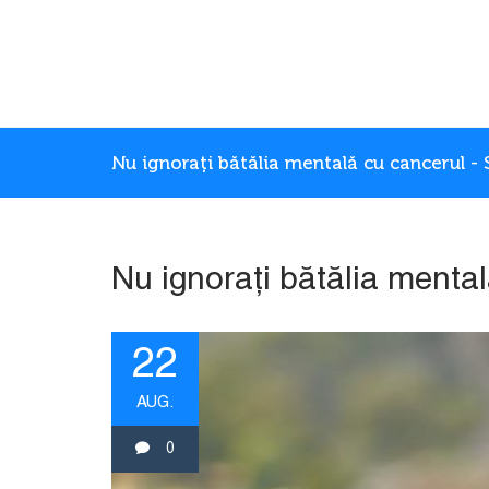
Nu ignorați bătălia mentală cu cancerul -
Nu ignorați bătălia menta
22
AUG.
0