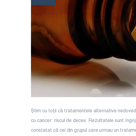
Știm cu toții că tratamentele alternative nedovedi
cu cancer: riscul de deces. Rezultatele sunt îngrij
constatat că cei din grupul care urmau un tratame