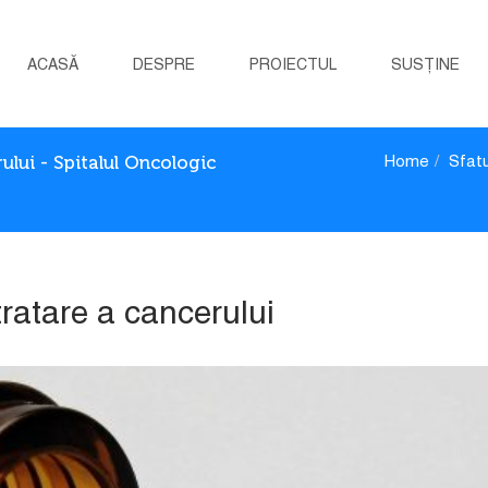
ACASĂ
DESPRE
PROIECTUL
SUSȚINE
ului - Spitalul Oncologic
Home
Sfatu
tratare a cancerului