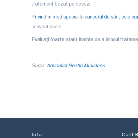
tratament bazat pe dovezi.
Privind în mod special la cancerul de sân, cele c
convenționale.
Evaluați foarte atent înainte de a înlocui tratam
Sursa:
Adventist Health Ministries
Info
Cont B