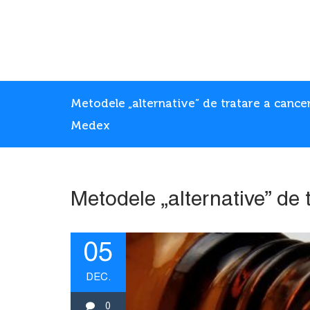
Metodele „alternative” de tratare a cancer
Medex
Metodele „alternative” de 
05
DEC.
0