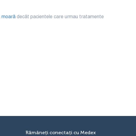
să moară
decât pacientele care urmau tratamente
Rămâneți conectați cu Medex