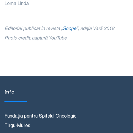
Loma Linda
Editorial publicat în revista „
Scope
”, ediția Vară 2018
Photo credit: captură YouTube
Info
Fundația pentru Spitalul Oncologic
Tirgu-Mures