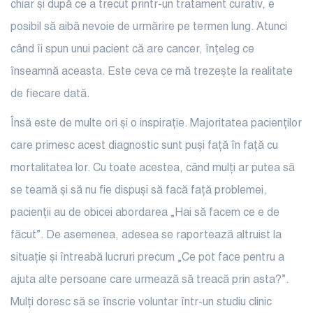
chiar și după ce a trecut printr-un tratament curativ, e
posibil să aibă nevoie de urmărire pe termen lung. Atunci
când îi spun unui pacient că are cancer, înțeleg ce
înseamnă aceasta. Este ceva ce mă trezește la realitate
de fiecare dată.
Însă este de multe ori și o inspirație. Majoritatea pacienților
care primesc acest diagnostic sunt puși față în față cu
mortalitatea lor. Cu toate acestea, când mulți ar putea să
se teamă și să nu fie dispuși să facă față problemei,
pacienții au de obicei abordarea „Hai să facem ce e de
făcut”. De asemenea, adesea se raportează altruist la
situație și întreabă lucruri precum „Ce pot face pentru a
ajuta alte persoane care urmează să treacă prin asta?”.
Mulți doresc să se înscrie voluntar într-un studiu clinic