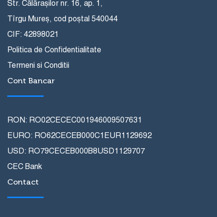
Str. Călărașilor nr. 16, ap. 1,
Tîrgu Mureș, cod poștal 540044
CIF: 42898021
Politica de Confidentialitate
Termeni si Conditii
Cont Bancar
RON: RO02CECEC001946009507631
EURO: RO62CECEB000C1EUR1129692
USD: RO79CECEB000B8USD1129707
CEC Bank
Contact