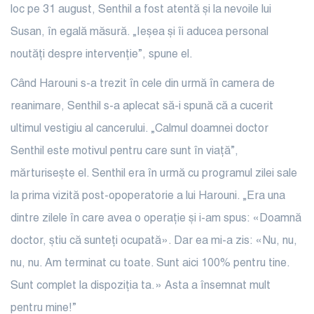
loc pe 31 august, Senthil a fost atentă și la nevoile lui
Susan, în egală măsură. „Ieșea și îi aducea personal
noutăți despre intervenție”, spune el.
Când Harouni s-a trezit în cele din urmă în camera de
reanimare, Senthil s-a aplecat să-i spună că a cucerit
ultimul vestigiu al cancerului. „Calmul doamnei doctor
Senthil este motivul pentru care sunt în viață”,
mărturisește el. Senthil era în urmă cu programul zilei sale
la prima vizită post-opoperatorie a lui Harouni. „Era una
dintre zilele în care avea o operație și i-am spus: «Doamnă
doctor, știu că sunteți ocupată». Dar ea mi-a zis: «Nu, nu,
nu, nu. Am terminat cu toate. Sunt aici 100% pentru tine.
Sunt complet la dispoziția ta.» Asta a însemnat mult
pentru mine!”