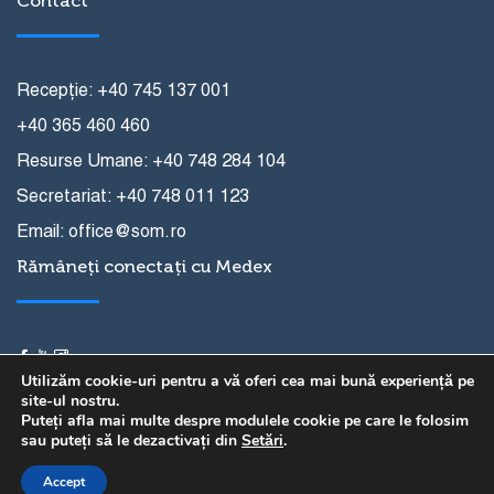
Contact
Recepție: +40 745 137 001
+40 365 460 460
Resurse Umane: +40 748 284 104
Secretariat: +40 748 011 123
Email: office@som.ro
Rămâneți conectați cu Medex
Utilizăm cookie-uri pentru a vă oferi cea mai bună experiență pe
site-ul nostru.
Puteți afla mai multe despre modulele cookie pe care le folosim
sau puteți să le dezactivați din
Setări
.
Copyright © Fundația pentru Spitalul Oncologic
Accept
Tirgu-Mures