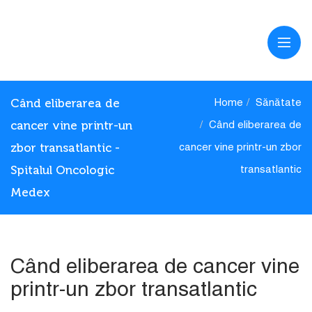
Când eliberarea de
Home
Sănătate
cancer vine printr-un
Când eliberarea de
zbor transatlantic -
cancer vine printr-un zbor
Spitalul Oncologic
transatlantic
Medex
Când eliberarea de cancer vine
printr-un zbor transatlantic