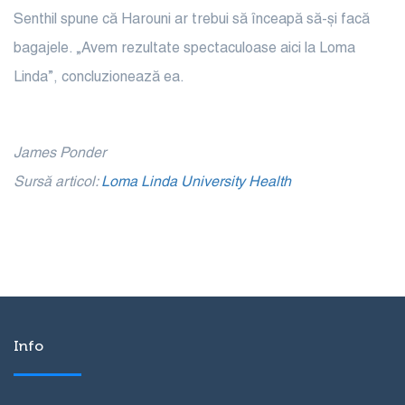
Senthil spune că Harouni ar trebui să înceapă să-și facă
bagajele. „Avem rezultate spectaculoase aici la Loma
Linda”, concluzionează ea.
James Ponder
Sursă articol:
Loma Linda University Health
Info