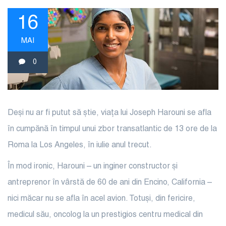
16
MAI
0
Deși nu ar fi putut să știe, viața lui Joseph Harouni se afla
în cumpănă în timpul unui zbor transatlantic de 13 ore de la
Roma la Los Angeles, în iulie anul trecut.
În mod ironic, Harouni – un inginer constructor și
antreprenor în vârstă de 60 de ani din Encino, California –
nici măcar nu se afla în acel avion. Totuși, din fericire,
medicul său, oncolog la un prestigios centru medical din