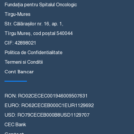
Fundația pentru Spitalul Oncologic
Tirgu-Mures
Str. Călărașilor nr. 16, ap. 1,
Tîrgu Mureș, cod poștal 540044
CIF: 42898021
Politica de Confidentialitate
Termeni si Conditii
Cont Bancar
RON: RO02CECEC001946009507631
EURO: RO62CECEB000C1EUR1129692
USD: RO79CECEB000B8USD1129707
CEC Bank