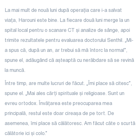
La mai mult de nouă luni după operația care i-a salvat
viața, Harouni este bine. La fiecare două luni merge la un
spital local pentru o scanare CT și analize de sânge, apoi
trimite rezultatele pentru evaluarea doctorului Senthil. „Mi-
a spus că, după un an, ar trebui să mă întorc la normal”,
spune el, adăugând că așteaptă cu nerăbdare să se revină
la muncă.
Între timp, are multe lucruri de făcut. „Îmi place să citesc”,
spune el. „Mai ales cărți spirituale și religioase. Sunt un
evreu ortodox. Învățarea este preocuparea mea
principală, restul este doar cireașa de pe tort. De
asemenea, îmi place să călătoresc. Am făcut câte o scurtă
călătorie ici și colo.”