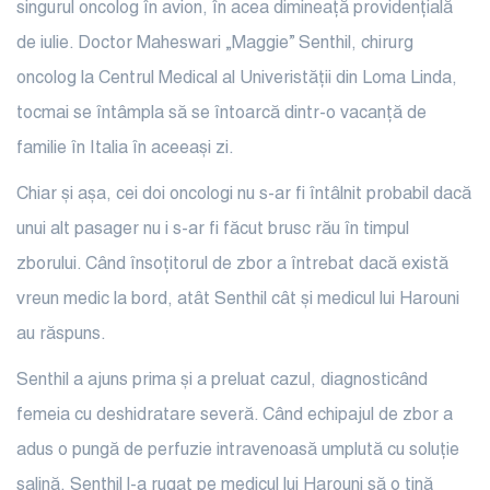
singurul oncolog în avion, în acea dimineață providențială
de iulie. Doctor Maheswari „Maggie” Senthil, chirurg
oncolog la Centrul Medical al Univeristății din Loma Linda,
tocmai se întâmpla să se întoarcă dintr-o vacanță de
familie în Italia în aceeași zi.
Chiar și așa, cei doi oncologi nu s-ar fi întâlnit probabil dacă
unui alt pasager nu i s-ar fi făcut brusc rău în timpul
zborului. Când însoțitorul de zbor a întrebat dacă există
vreun medic la bord, atât Senthil cât și medicul lui Harouni
au răspuns.
Senthil a ajuns prima și a preluat cazul, diagnosticând
femeia cu deshidratare severă. Când echipajul de zbor a
adus o pungă de perfuzie intravenoasă umplută cu soluție
salină, Senthil l-a rugat pe medicul lui Harouni să o țină