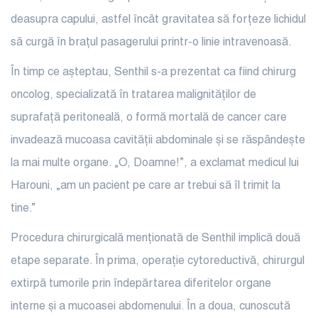
deasupra capului, astfel încât gravitatea să forțeze lichidul
să curgă în brațul pasagerului printr-o linie intravenoasă.
În timp ce așteptau, Senthil s-a prezentat ca fiind chirurg
oncolog, specializată în tratarea malignităților de
suprafață peritoneală, o formă mortală de cancer care
invadează mucoasa cavității abdominale și se răspândește
la mai multe organe. „O, Doamne!”, a exclamat medicul lui
Harouni, „am un pacient pe care ar trebui să îl trimit la
tine.”
Procedura chirurgicală menționată de Senthil implică două
etape separate. În prima, operație cytoreductivă, chirurgul
extirpă tumorile prin îndepărtarea diferitelor organe
interne și a mucoasei abdomenului. În a doua, cunoscută