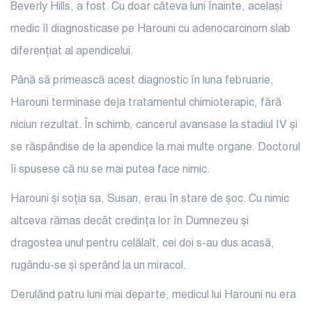
Beverly Hills, a fost. Cu doar câteva luni înainte, același
medic îl diagnosticase pe Harouni cu adenocarcinom slab
diferențiat al apendicelui.
Până să primească acest diagnostic în luna februarie,
Harouni terminase deja tratamentul chimioterapic, fără
niciun rezultat. În schimb, cancerul avansase la stadiul IV și
se răspândise de la apendice la mai multe organe. Doctorul
îi spusese că nu se mai putea face nimic.
Harouni și soția sa, Susan, erau în stare de șoc. Cu nimic
altceva rămas decât credința lor în Dumnezeu și
dragostea unul pentru celălalt, cei doi s-au dus acasă,
rugându-se și sperând la un miracol.
Derulând patru luni mai departe, medicul lui Harouni nu era