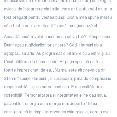
medicul său i-a explicat cum a întâlnit un chirurg oncolog în
avionul de întoarcere din Italia, care ar fi putut să-l ajute, a
fost pregătit pentru vestea bună. „Soția mea spune mereu
că a fost o potrivire făcută în cer”, menționează el.
Această nouă revelație înseamna că va trăi? Răspunsese
Dumnezeu rugăciunilor lor sincere? Soții Harouni abia
așteptau să afle. Au programat o întâlnire cu Senthil și au
făcut călătoria la Loma Linda. Ar puțin spus că au fost
foarte impresionați de ea. „Nu mai este altcineva ca dr.
Stenhil,” spune Harouni. „E curajoasă, plină de compasiune,
responsabilă… și aș putea continua. E o ascultătoare
incredibilă! Personalitatea și integritatea ei ne dau nouă,
pacienților, energia de a merge mai departe.” El își
amintește că în timpul intervenției chirurgicale, care a avut