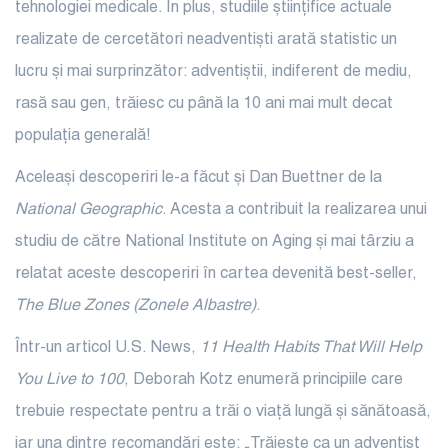
tehnologiei medicale. În plus, studiile științifice actuale
realizate de cercetători neadventiști arată statistic un
lucru și mai surprinzător: adventiștii, indiferent de mediu,
rasă sau gen, trăiesc cu până la 10 ani mai mult decat
populația generală!
Aceleași descoperiri le-a făcut și Dan Buettner de la
National Geographic
. Acesta a contribuit la realizarea unui
studiu de către National Institute on Aging și mai târziu a
relatat aceste descoperiri în cartea devenită best-seller,
The Blue Zones (Zonele Albastre)
.
Într-un articol U.S. News,
11 Health Habits That Will Help
You Live to 100
, Deborah Kotz enumeră principiile care
trebuie respectate pentru a trăi o viață lungă și sănătoasă,
iar una dintre recomandări este: „Trăiește ca un adventist