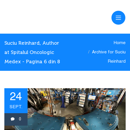
Suciu Reinhard, Author
Home
at Spitalul Oncologic
Archive for Suciu
Medex - Pagina 6 din 8
Reinhard
24
SEPT.
0