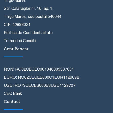
Tirgu-Mures
Str. Călărașilor nr. 16, ap. 1,
Tîrgu Mureș, cod poștal 540044
CIF: 42898021
Politica de Confidentialitate
Termeni si Conditii
Cont Bancar
RON: RO02CECEC001946009507631
EURO: RO62CECEB000C1EUR1129692
USD: RO79CECEB000B8USD1129707
CEC Bank
Contact