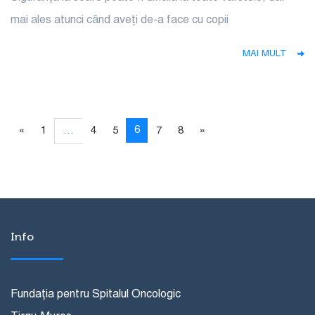
mai ales atunci când aveți de-a face cu copii
MAI MULT
6
«
1
…
4
5
7
8
»
Info
Fundația pentru Spitalul Oncologic