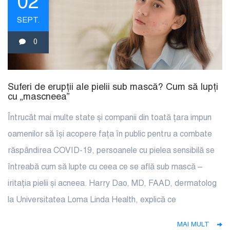
02
SEPT.
0
Suferi de erupții ale pielii sub mască? Cum să lupți
cu „mascneea”
Întrucât mai multe state și companii din toată țara impun
oamenilor să își acopere fața în public pentru a combate
răspândirea COVID-19, persoanele cu pielea sensibilă se
întreabă cum să lupte cu ceea ce se află sub mască –
iritația pielii și acneea. Harry Dao, MD, FAAD, dermatolog
la Universitatea Loma Linda Health, explică ce
MAI MULT