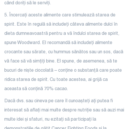
când doriți să le serviți.
5. Încercați aceste
alimente care stimulează starea de
spirit. Este în regulă să includeți câteva alimente dulci în
dieta dumneavoastră pentru a vă îndulci starea de spirit,
spune Woodward. El recomandă să includeți alimente
crocante sau sărate, cu hummus sănătos sau un sos, dacă
vă face să vă simțiți bine. El spune, de asemenea, să te
bucuri de niște ciocolată – conține o substanță care poate
ridica starea de spirit. Cu toate acestea, ai grijă ca
aceasta să conțină 70% cacao.
Dacă dvs. sau
cineva pe care îl cunoașteți ați putea fi
interesat să aflați mai multe despre nutriție sau să auzi mai
multe idei și sfaturi, nu ezitați să participați la
demonstrațiile de gătit Cancer Fighting Foods și la