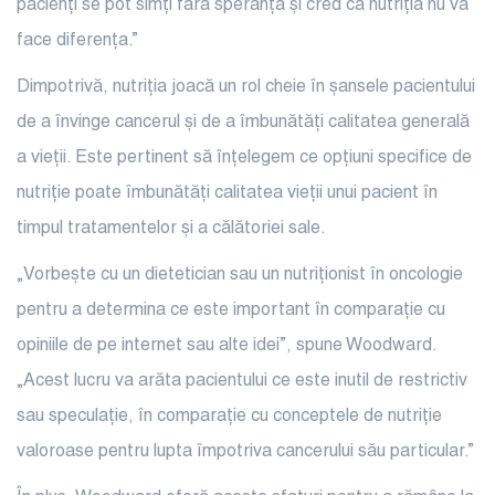
pacienți se pot simți fără speranță și cred că nutriția nu va
face diferența.”
Dimpotrivă, nutriția joacă
un rol cheie în șansele pacientului
de a învinge cancerul și de a îmbunătăți calitatea generală
a vieții. Este pertinent să înțelegem ce opțiuni specifice de
nutriție poate îmbunătăți calitatea vieții unui pacient în
timpul tratamentelor și a călătoriei sale.
„Vorbește cu un
dietetician sau un nutriționist în oncologie
pentru a determina ce este important în comparație cu
opiniile de pe internet sau alte idei”, spune Woodward.
„Acest lucru va arăta pacientului ce este inutil de restrictiv
sau speculație, în comparație cu conceptele de nutriție
valoroase pentru lupta împotriva cancerului său particular.”