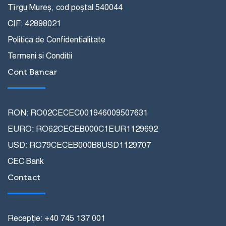
Tîrgu Mureș, cod poștal 540044
CIF: 42898021
Politica de Confidentialitate
Termeni si Conditii
Cont Bancar
RON: RO02CECEC001946009507631
EURO: RO62CECEB000C1EUR1129692
USD: RO79CECEB000B8USD1129707
CEC Bank
Contact
Recepție: +40 745 137 001