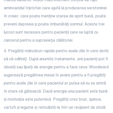
mânca sănătos. Acest macronutrient conține de fapt
aminoacidul triptofan care ajută la producerea serotoninei
în creier, care poate menține starea de spirit bună, poate
preveni depresia și poate îmbunătăți somnul. Aceste trei
lucruri sunt necesare pentru pacienții care se luptă cu
cancerul pentru a supraviețui călătoriei.
4. Pregătiți mâncăruri
rapide pentru acele zile în care doriți
să vă odihniți. După anumite tratamente, unii pacienți pot fi
obosiți sau lipsiți de energie pentru a face ceva. Woodward
sugerează pregătirea mesei în avans pentru a fi pregătiți
pentru acele zile în care pacientul ar putea să nu se simtă
în stare să gătească. Dacă energia unui pacient este bună
și motivația este puternică. Pregătiți orez brun, quinoa,
cartofi și legume și reîncălziți-le într-un recipient de sticlă