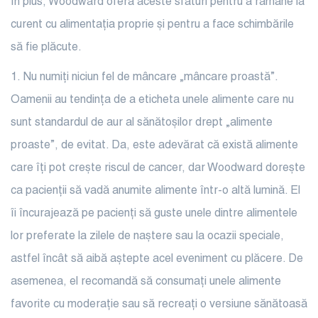
În plus, Woodward
oferă aceste sfaturi pentru a rămâne la
curent cu alimentația proprie și pentru a face schimbările
să fie plăcute.
1. Nu numiți
niciun fel de mâncare „mâncare proastă”.
Oamenii au tendința de a eticheta unele alimente care nu
sunt standardul de aur al sănătoșilor drept „alimente
proaste”, de evitat. Da, este adevărat că există alimente
care îți pot crește riscul de cancer, dar Woodward dorește
ca pacienții să vadă anumite alimente într-o altă lumină. El
îi încurajează pe pacienți să guste unele dintre alimentele
lor preferate la zilele de naștere sau la ocazii speciale,
astfel încât să aibă aștepte acel eveniment cu plăcere. De
asemenea, el recomandă să consumați unele alimente
favorite cu moderație sau să recreați o versiune sănătoasă