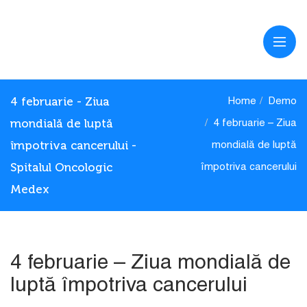
4 februarie - Ziua
Home
Demo
mondială de luptă
4 februarie – Ziua
împotriva cancerului -
mondială de luptă
Spitalul Oncologic
împotriva cancerului
Medex
4 februarie – Ziua mondială de
luptă împotriva cancerului